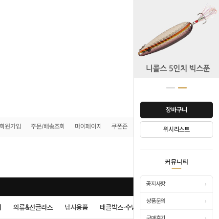
장바구니
회원가입
주문/배송조회
마이페이지
쿠폰존
매장안내
위시리스트
0
커뮤니티
›
공지사항
›
상품문의
시
의류&선글라스
낚시용품
태클박스·수납
›
구매후기