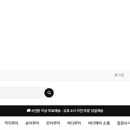
로그인
🚚 6만원 이상 무료배송 · 오후 4시 이전 주문 당일배송
꺽지루어
송어루어
은어루어
바다루어
바다채비·소품
얼음낚