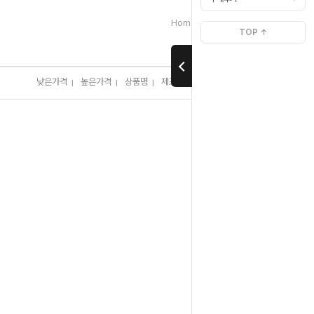
>
>
Home
브랜드별[ㅅ]
식스센스
TOP ↑
낮은가격
높은가격
상품명
제조사
판매순위
많이 본 상품
I
I
I
I
I