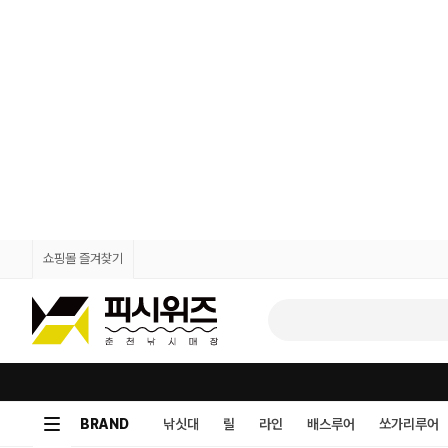
쇼핑몰 즐겨찾기
BRAND
낚싯대
릴
라인
배스루어
쏘가리루어