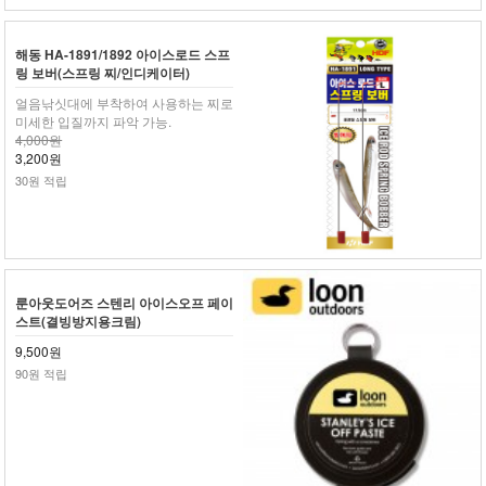
해동 HA-1891/1892 아이스로드 스프
링 보버(스프링 찌/인디케이터)
얼음낚싯대에 부착하여 사용하는 찌로
미세한 입질까지 파악 가능.
4,000원
3,200원
30원 적립
룬아웃도어즈 스텐리 아이스오프 페이
스트(결빙방지용크림)
9,500원
90원 적립