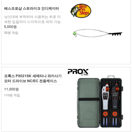
배스프로샵 스트라이크 인디케이터
낚싯대에 부착하여 사용하는 찌로 미
세한 입질까지 시각적으로 파악 가능.
5,000원
50원 적립
프록스 PX021SK 세메타나 와카사기
모터 드라이브 NC/EC 전용케이스
11,000원
110원 적립