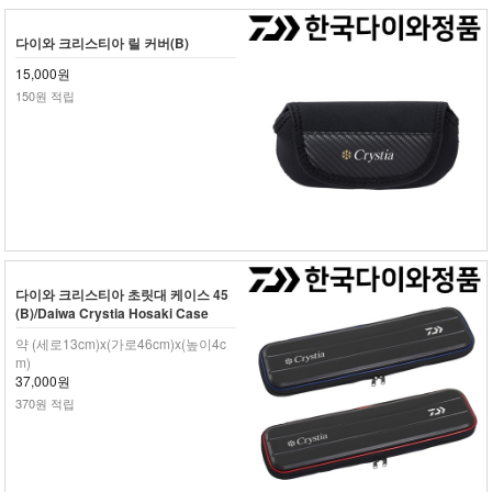
다이와 크리스티아 릴 커버(B)
15,000원
150원 적립
다이와 크리스티아 초릿대 케이스 45
(B)/Daiwa Crystia Hosaki Case
약 (세로13cm)x(가로46cm)x(높이4c
m)
37,000원
370원 적립