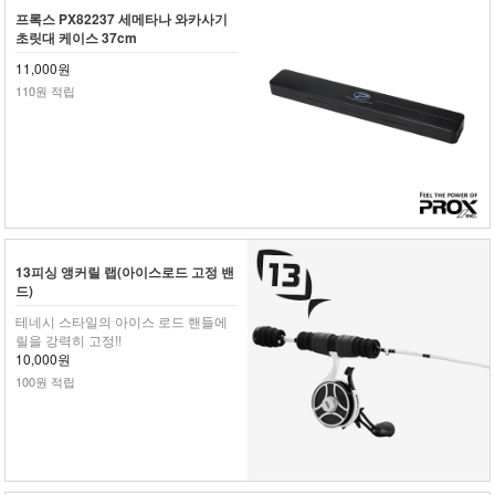
프록스 PX82237 세메타나 와카사기
초릿대 케이스 37cm
11,000원
110원 적립
13피싱 앵커릴 랩(아이스로드 고정 밴
드)
테네시 스타일의 아이스 로드 핸들에
릴을 강력히 고정!!
10,000원
100원 적립