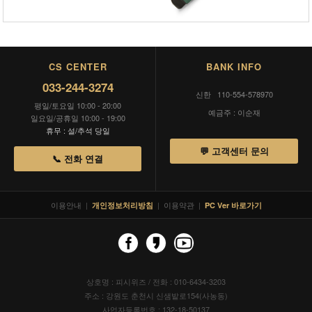
CS CENTER
BANK INFO
033-244-3274
신한 110-554-578970
평일/토요일 10:00 - 20:00
예금주 : 이순재
일요일/공휴일 10:00 - 19:00
휴무 : 설/추석 당일
💬 고객센터 문의
📞 전화 연결
이용안내
|
|
이용약관
|
개인정보처리방침
PC Ver 바로가기
상호명 : 피시위즈 / 전화 : 010-6434-3203
주소 : 강원도 춘천시 신샘밭로154(사농동)
사업자등록번호 : 132-18-50137