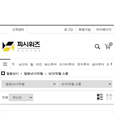
고객센터
로그인
회원가입
마이페이지
0
낚싯대
릴
라인
배스루어
쏘가리루어
꺽지루어
송어루어
은어
얼음낚시
얼음낚시대/릴
낚싯대/릴 소품
정렬