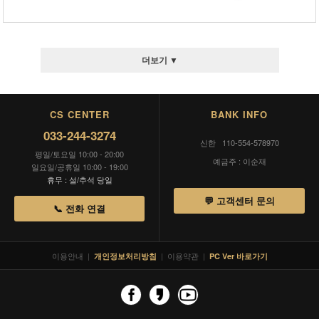
더보기 ▼
CS CENTER
BANK INFO
033-244-3274
신한 110-554-578970
평일/토요일 10:00 - 20:00
예금주 : 이순재
일요일/공휴일 10:00 - 19:00
휴무 : 설/추석 당일
💬 고객센터 문의
📞 전화 연결
이용안내
|
|
이용약관
|
개인정보처리방침
PC Ver 바로가기