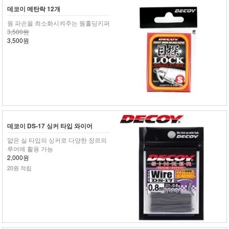
데코이 메탄락 12개
웜 파손을 최소화시켜주는 웜홀딩키퍼
3,500원
3,500원
데코이 DS-17 싱커 타입 와이어
얇은 실 타입의 싱커로 다양한 장르의
루어에 활용 가능
2,000원
20원 적립