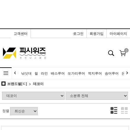
고객센터
로그인
회원가입
마이페이지
0
낚싯대
릴
라인
배스루어
쏘가리루어
꺽지루어
송어루어
은어
브랜드별[ㄷ]
데코이
정렬