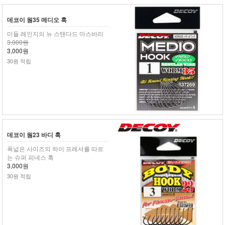
데코이 웜35 메디오 훅
미들 레인지의 뉴 스탠다드 마스바리
3,000원
3,000원
30원 적립
데코이 웜23 바디 훅
폭넓은 사이즈의 하이 프레셔를 따르
는 슈퍼 피네스 훅
3,000원
30원 적립