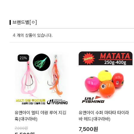
브랜드별[ㅇ]
4
개의 상품이 있습니다.
21%
유앤아이 멀티 야광 루어 지깅
유앤아이 수퍼 마타타 타이라
훅(대구라바)
바 헤드(대구라바)
7,000원
7,500원