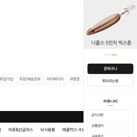
장바구니
회원가입
주문/배송조회
마이페이지
쿠폰존
매장안내
위시리스트
0
커뮤니티
›
공지사항
›
상품문의
시
의류&선글라스
낚시용품
태클박스·수납
›
구매후기