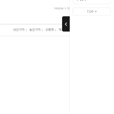
>
>
Home
브랜드별[ㅇ]
유앤아이[U&I]
TOP ↑
낮은가격
높은가격
상품명
제조사
판매순위
많이 본 상품
I
I
I
I
I