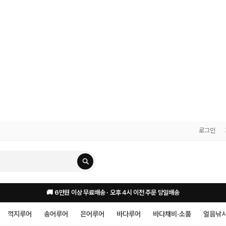
로그인
🚚 6만원 이상 무료배송 · 오후 4시 이전 주문 당일배송
꺽지루어
송어루어
은어루어
바다루어
바다채비·소품
얼음낚