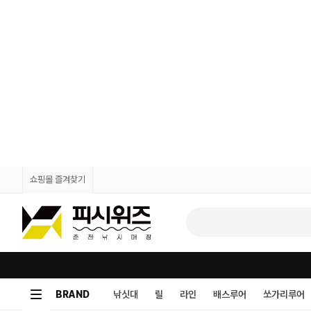
쇼핑몰 즐겨찾기
BRAND
낚싯대
릴
라인
배스루어
쏘가리루어