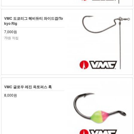
VMC 도쿄리그 헤비듀티 와이드갭/To
kyo Rig
7,000원
70원 적립
VMC 글로우 레진 옥토퍼스 훅
8,000원