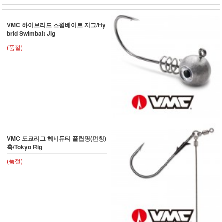
VMC 하이브리드 스윔베이트 지그/Hy
brid Swimbait Jig
(품절)
VMC 도쿄리그 헤비듀티 플립핑(펀칭)
훅/Tokyo Rig
(품절)