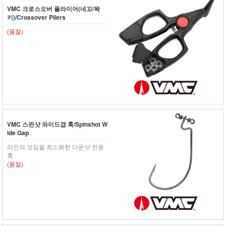
VMC 크로스오버 플라이어(네꼬/왁
키)/Crossover Pliers
(품절)
VMC 스핀샷 와이드갭 훅/Spinshot W
ide Gap
라인의 꼬임을 최소화한 다운샷 전용
훅
(품절)