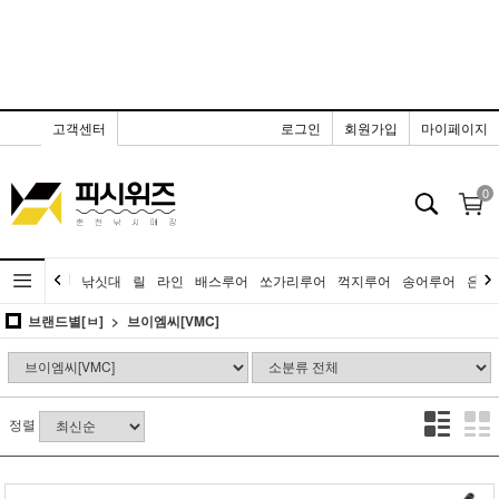
고객센터
로그인
회원가입
마이페이지
0
낚싯대
릴
라인
배스루어
쏘가리루어
꺽지루어
송어루어
은어
브랜드별[ㅂ]
브이엠씨[VMC]
정렬