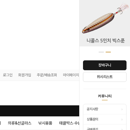
장바구니
로그인
회원가입
주문/배송조회
마이페이지
쿠폰존
위시리스트
0
커뮤니티
›
공지사항
›
상품문의
시
의류&선글라스
낚시용품
태클박스·수납
›
구매후기