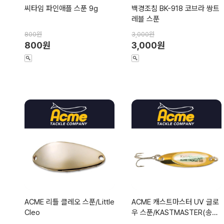
씨타임 파인애플 스푼 9g
백경조침 BK-918 코브라 쌍트
레블 스푼
800원
3,000원
800원
3,000원
ACME 리틀 클레오 스푼/Little
ACME 캐스트마스터 UV 글로
Cleo
우 스푼/KASTMASTER(송어/
산천어/볼락 메탈스푼)