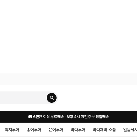
🚚 6만원 이상 무료배송 · 오후 4시 이전 주문 당일배송
꺽지루어
송어루어
은어루어
바다루어
바다채비·소품
얼음낚