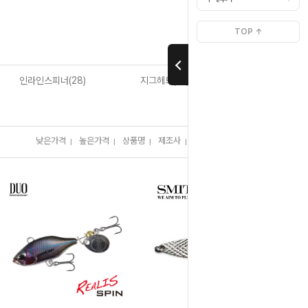
>
>
Home
쏘가리루어
스푼
TOP ↑
인라인스피너(28)
지그헤드(10)
낮은가격
높은가격
상품명
제조사
판매순위
많이 본 상품
I
I
I
I
I