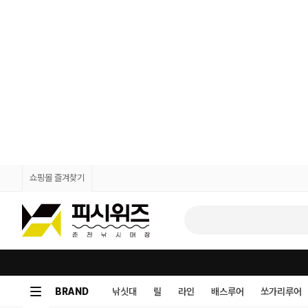
쇼핑몰 즐겨찾기
BRAND
낚싯대
릴
라인
배스루어
쏘가리루어