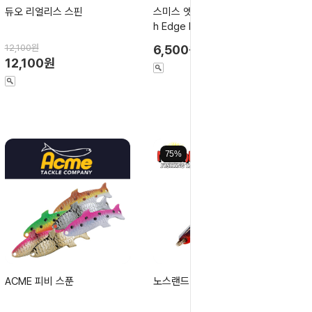
듀오 리얼리스 스핀
스미스 엣지 다이아 스푼/Smit
h Edge Dia
12,100원
6,500원
12,100원
75%
ACME 피비 스푼
노스랜드 벅샷 플루터 스푼**