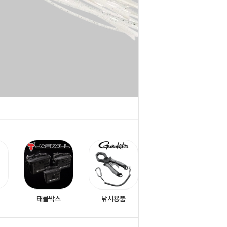
＋
＋
태클박스
낚시용품
전체보기