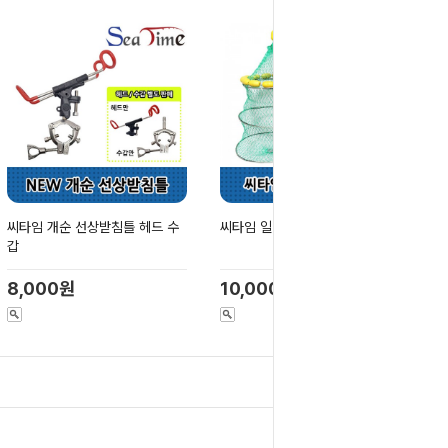
씨타임 개순 선상받침틀 헤드 수
씨타임 일반 부력망 살림망
갑
8,000원
10,000원