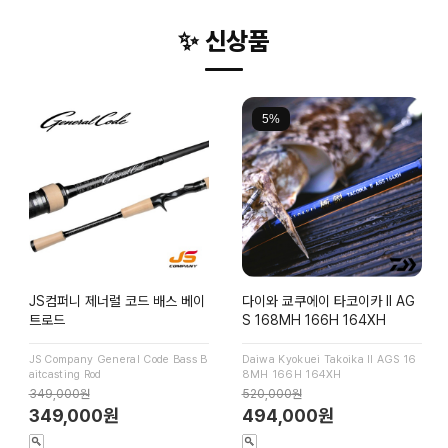
✨ 신상품
5%
JS컴퍼니 제너럴 코드 배스 베이
다이와 쿄쿠에이 타코이카 Ⅱ AG
트로드
S 168MH 166H 164XH
JS Company General Code Bass B
Daiwa Kyokuei Takoika Ⅱ AGS 16
aitcasting Rod
8MH 166H 164XH
349,000원
520,000원
349,000원
494,000원