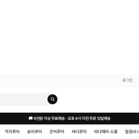
로그인
🚚 6만원 이상 무료배송 · 오후 4시 이전 주문 당일배송
꺽지루어
송어루어
은어루어
바다루어
바다채비·소품
얼음낚