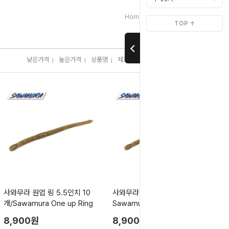
>
>
Home
브랜드별[ㅅ]
사와무라
TOP ↑
낮은가격
높은가격
상품명
제조사
판매순위
많이 본 상품
I
I
I
I
I
사와무라 원업 링 5.5인치 10
사와무라 원업 링 4인치 10개/
개/Sawamura One up Ring
Sawamura One up Ring
8,900원
8,900원