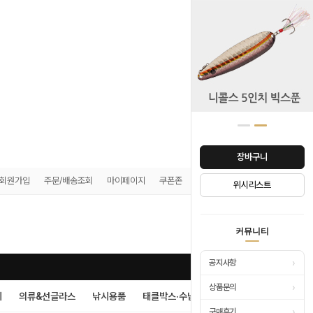
장바구니
회원가입
주문/배송조회
마이페이지
쿠폰존
매장안내
위시리스트
0
커뮤니티
›
공지사항
›
상품문의
시
의류&선글라스
낚시용품
태클박스·수납
›
구매후기