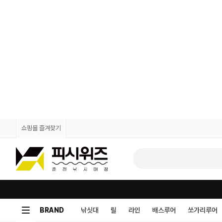
쇼핑몰 즐겨찾기
BRAND
낚싯대
릴
라인
배스루어
쏘가리루어