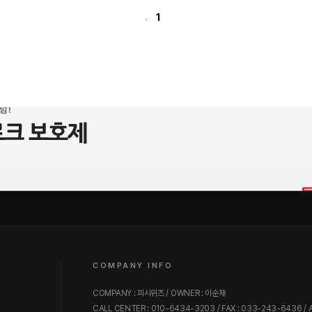
1
.
COMPANY INFO
COMPANY : 피시위즈 / OWNER : 이순재
CALL CENTER : 010-6434-3203 / FAX : 033-243-6436