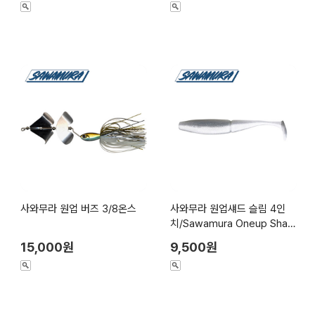
사와무라 원업 버즈 3/8온스
사와무라 원업섀드 슬림 4인
치/Sawamura Oneup Shad
Slim 4inch
15,000원
9,500원