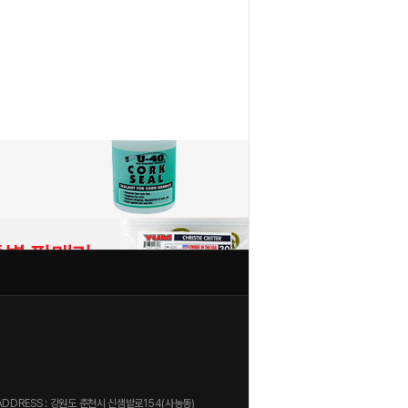
1
2
 / ADDRESS : 강원도 춘천시 신샘밭로154(사농동)