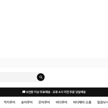
🚚 6만원 이상 무료배송 · 오후 4시 이전 주문 당일배송
꺽지루어
송어루어
은어루어
바다루어
바다채비·소품
얼음낚