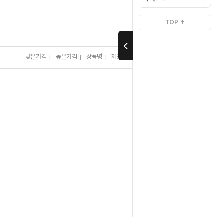
>
>
Home
릴
스피닝릴
TOP ↑
낮은가격
높은가격
상품명
제조사
판매순위
많이 본 상품
I
I
I
I
I