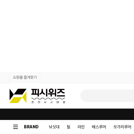
쇼핑몰 즐겨찾기
BRAND
낚싯대
릴
라인
배스루어
쏘가리루어