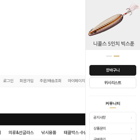
장바구니
로그인
회원가입
주문/배송조회
마이페이지
쿠폰존
위시리스트
0
커뮤니티
›
공지사항
›
상품문의
시
의류&선글라스
낚시용품
태클박스·수납
›
구매후기