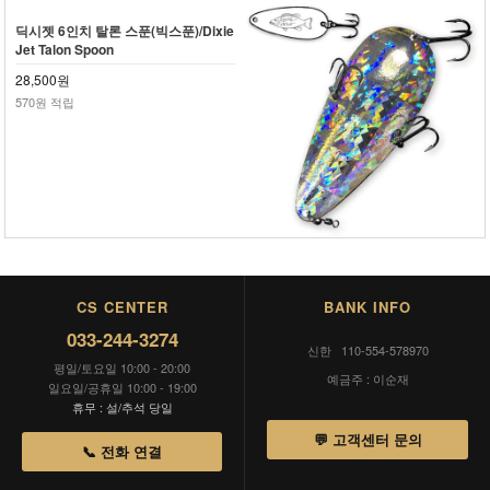
딕시젯 6인치 탈론 스푼(빅스푼)/Dixie
Jet Talon Spoon
28,500원
570원 적립
CS CENTER
BANK INFO
033-244-3274
신한 110-554-578970
평일/토요일 10:00 - 20:00
예금주 : 이순재
일요일/공휴일 10:00 - 19:00
휴무 : 설/추석 당일
💬 고객센터 문의
📞 전화 연결