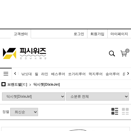
고객센터
로그인
회원가입
마이페이지
0
낚싯대
릴
라인
배스루어
쏘가리루어
꺽지루어
송어루어
은어
브랜드별[ㄷ]
딕시젯[DixieJet]
정렬