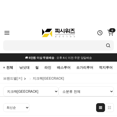
0
🚚
· 오후 4시 이전 주문 당일배송
6만원 이상 무료배송
≡ 전체
낚싯대
릴
라인
배스루어
쏘가리루어
꺽지루어
브랜드별[ㅈ]
지크랙[GEECRACK]