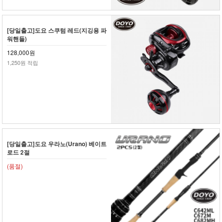
[당일출고]도요 스쿠텀 레드(지깅용 파
워핸들)
128,000원
1,250원 적립
[당일출고]도요 우라노(Urano) 베이트
로드 2절
(품절)