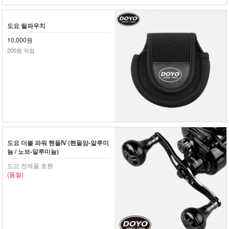
도요 릴파우치
10,000원
200원 적립
도요 더블 파워 핸들Ⅳ (핸들암-알루미
늄 / 노브-알루미늄)
도요 전제품 호환
(품절)