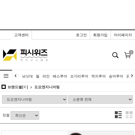
고객센터
로그인
회원가입
마이페이지
0
낚싯대
릴
라인
배스루어
쏘가리루어
꺽지루어
송어루어
은어
브랜드별[ㄷ]
도요엔지니어링
정렬