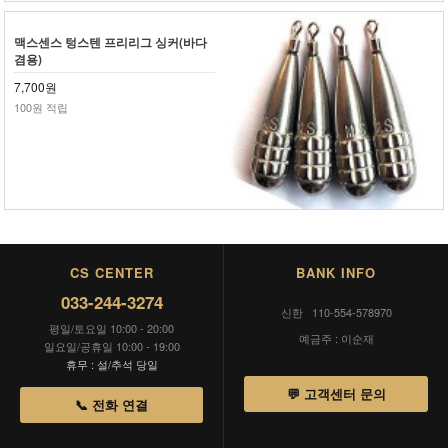
맥스센스 텅스텐 프리리그 싱커(바다
겸용)
7,700원
100원 적립
CS CENTER
BANK INFO
033-244-3274
신한 110-554-578970
평일/토요일 10:00 - 20:00
예금주 : 이순재
일요일/공휴일 10:00 - 19:00
휴무 : 설/추석 당일
💬 고객센터 문의
📞 전화 연결