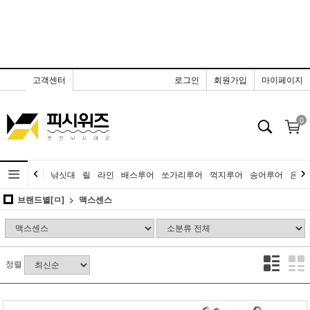
고객센터
로그인
회원가입
마이페이지
0
낚싯대
릴
라인
배스루어
쏘가리루어
꺽지루어
송어루어
은어
브랜드별[ㅁ]
맥스센스
정렬