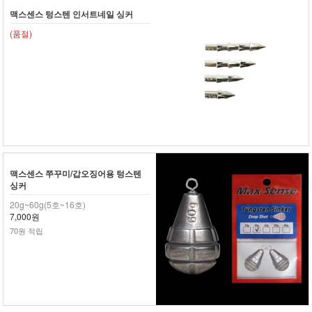
맥스센스 텅스텐 인서트네일 싱커
(품절)
맥스센스 쭈꾸미/갑오징어용 텅스텐
싱커
20g~60g(5호~16호)
7,000원
70원 적립