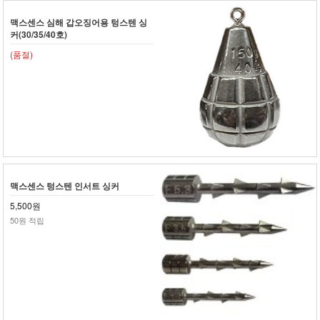
맥스센스 심해 갑오징어용 텅스텐 싱
커(30/35/40호)
(품절)
맥스센스 텅스텐 인서트 싱커
5,500원
50원 적립