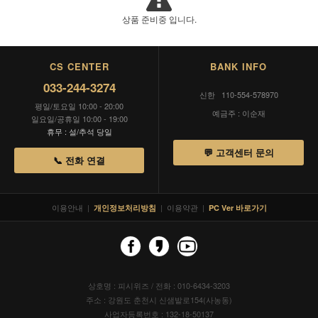
상품 준비중 입니다.
CS CENTER
BANK INFO
033-244-3274
신한 110-554-578970
평일/토요일 10:00 - 20:00
예금주 : 이순재
일요일/공휴일 10:00 - 19:00
휴무 : 설/추석 당일
💬 고객센터 문의
📞 전화 연결
이용안내
|
|
이용약관
|
개인정보처리방침
PC Ver 바로가기
상호명 : 피시위즈 / 전화 : 010-6434-3203
주소 : 강원도 춘천시 신샘밭로154(사농동)
사업자등록번호 : 132-18-50137