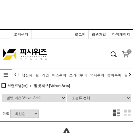
고객센터
로그인
회원가입
마이페이지
0
낚싯대
릴
라인
배스루어
쏘가리루어
꺽지루어
송어루어
은어
브랜드별[ㅂ]
벨벳 아츠[Velvet Arts]
정렬