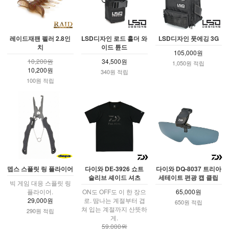
레이드재팬 펠러 2.8인
LSD디자인 로드 홀더 와
LSD디자인 풋에깅 3G
치
이드 튠드
105,000원
10,200원
34,500원
1,050원 적립
10,200원
340원 적립
100원 적립
뎁스 스플릿 링 플라이어
다이와 DE-3926 쇼트
다이와 DQ-8037 트리아
슬리브 셰이드 셔츠
세테이트 편광 캡 클립
빅 게임 대응 스플릿 링
플라이어.
ON도 OFF도 이 한 장으
65,000원
29,000원
로. 땀나는 계절부터 겹
650원 적립
쳐 입는 계절까지 산뜻하
290원 적립
게.
59,000원