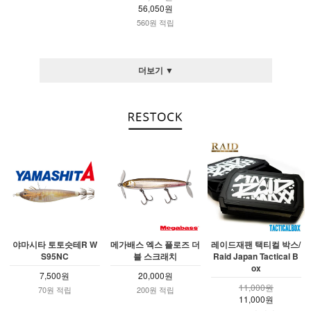
56,050원
560원 적립
더보기 ▼
야마시타 토토슷테R W
메가배스 엑스 플로즈 더
레이드재팬 택티컬 박스/
S95NC
블 스크래치
Raid Japan Tactical B
ox
7,500원
20,000원
11,000원
70원 적립
200원 적립
11,000원