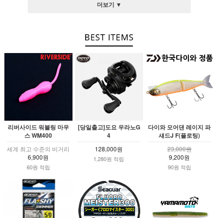
더보기 ▼
리버사이드 워블링 마우
[당일출고]도요 우라노G
다이와 모어댄 레이지 파
스 WM400
4
섀드J F(플로팅)
세계 최고 수준의 비거리
128,000원
23,000원
6,900원
9,200원
1,280원 적립
60원 적립
90원 적립