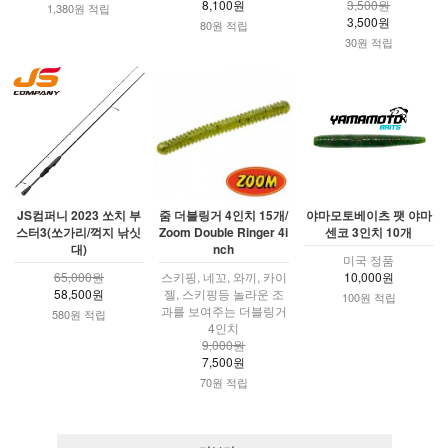
8,100원
3,500원
1,380원 적립
3,500원
80원 적립
30원 적립
JS컴퍼니 2023 쏘치 부
줌 더블링거 4인치 15개/
야마모토베이츠 팻 야마
스터3(쏘가리/꺽지 낚싯
Zoom Double Ringer 4i
센코 3인치 10개
대)
nch
미국 정품
65,000원
스키핑, 네꼬, 와끼, 카이
10,000원
58,500원
젤, 스키핑등 놀라운 조
100원 적립
과를 보여주는 더블링거
580원 적립
4인치
9,000원
7,500원
70원 적립