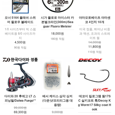
오너 5164 플래쉬 스위
시가 플로로 마이스터 카
야마모토베이츠 야마센
머 윌로우 블레이드
본벌크라인(300m)/Sea
코 4인치 10개
guar Fluoro Meister
1/0 사이즈부터 빅 스윔
미국 정품, 뛰어난 비중
베이트용 8/0 사이즈까
18,000원
과 액션, 조과의 스트레
지
이트 웜
180원 적립
4,500원
14,000원
11,800원
90원 적립
110원 적립
다이와 20 후에고 LT 스
배서 케이스 삼각 싱커
데코이 킬로그램 웜17S
피닝릴/Daiwa Fuego**
(다운샷/프리리그용 대
C 실키코트 훅/Decoy K
용량)
g Worm17 Silky coat H
99,000원
ook
69,300원
9,000원