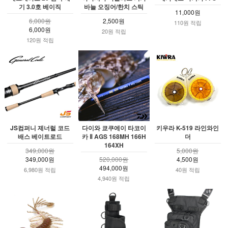
기 3.0호 베이직
바늘 오징어/한치 스틱
11,000원
6,000원
2,500원
110원 적립
6,000원
20원 적립
120원 적립
JS컴퍼니 제너럴 코드
다이와 쿄쿠에이 타코이
키우라 K-519 라인와인
배스 베이트로드
카 Ⅱ AGS 168MH 166H
더
164XH
349,000원
5,000원
349,000원
520,000원
4,500원
494,000원
6,980원 적립
40원 적립
4,940원 적립