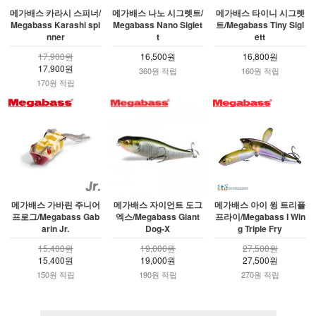
메가배스 카라시 스피너/
메가배스 나노 시그렛트/
메가배스 타이니 시그렛
Megabass Karashi spi
Megabass Nano Siglet
트/Megabass Tiny Sigl
nner
t
ett
17,900원
16,500원
16,800원
17,900원
360원 적립
160원 적립
170원 적립
메가배스 가바린 주니어
메가배스 자이언트 도그
메가배스 아이 윙 트리플
프로그/Megabass Gab
엑스/Megabass Giant
프라이/Megabass I Win
arin Jr.
Dog-X
g Triple Fry
15,400원
19,000원
27,500원
15,400원
19,000원
27,500원
150원 적립
190원 적립
270원 적립