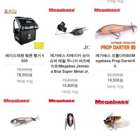
110원 적립
레이드재팬 웨폰 행거 4
메가배스 자메이카 보아
메가배스 프롭다터80/M
500
슈퍼 메탈 주니어 버즈베
egabass Prop Darter8
이트/Megabas Jamaic
0
78,500원
a Boa Super Metal Jr.
78,500원
20,000원
15,800원
19,500원
780원 적립
15,800원
390원 적립
150원 적립