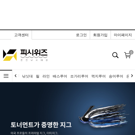
고객센터
로그인
회원가입
마이페이지
0
낚싯대
릴
라인
배스루어
쏘가리루어
꺽지루어
송어루어
은어