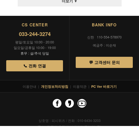
더보기 ▼
CS CENTER
BANK INFO
033-244-3274
신한 110-554-578970
평일/토요일 10:00 - 20:00
예금주 : 이순재
일요일/공휴일 10:00 - 19:00
휴무 : 설/추석 당일
💬 고객센터 문의
📞 전화 연결
이용안내
|
|
이용약관
|
개인정보처리방침
PC Ver 바로가기
상호명 : 피시위즈 / 전화 : 010-6434-3203
주소 : 강원도 춘천시 신샘밭로154(사농동)
사업자등록번호 : 132-18-50137
통신판매업신고 : 2011-강원춘천-0297