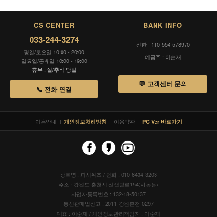
CS CENTER
BANK INFO
033-244-3274
신한 110-554-578970
평일/토요일 10:00 - 20:00
예금주 : 이순재
일요일/공휴일 10:00 - 19:00
휴무 : 설/추석 당일
💬 고객센터 문의
📞 전화 연결
이용안내
|
|
이용약관
|
개인정보처리방침
PC Ver 바로가기
상호명 : 피시위즈 / 전화 : 010-6434-3203
주소 : 강원도 춘천시 신샘밭로154(사농동)
사업자등록번호 : 132-18-50137
통신판매업신고 : 2011-강원춘천-0297
대표 : 이순재 / 개인정보관리책임자 : 이순재