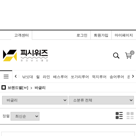
고객센터
로그인
회원가입
마이페이지
0
낚싯대
릴
라인
배스루어
쏘가리루어
꺽지루어
송어루어
은어
브랜드별[ㅂ]
바글리
정렬