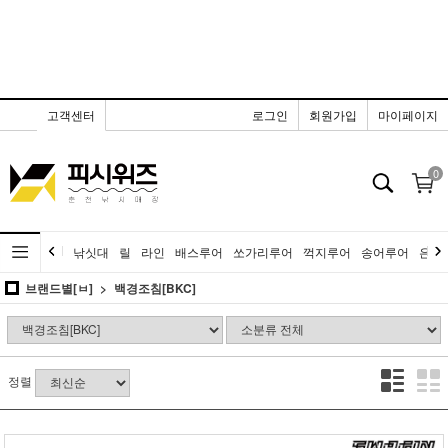
고객센터
로그인
회원가입
마이페이지
0
낚싯대
릴
라인
배스루어
쏘가리루어
꺽지루어
송어루어
은어
브랜드별[ㅂ]
백경조침[BKC]
정렬