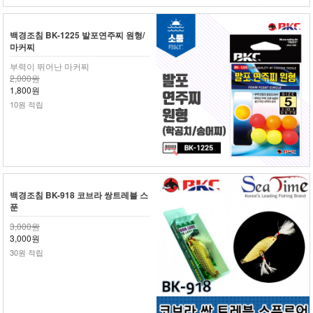
백경조침 BK-1225 발포연주찌 원형/
마커찌
부력이 뛰어난 마커찌
2,000원
1,800원
10원 적립
백경조침 BK-918 코브라 쌍트레블 스
푼
3,000원
3,000원
30원 적립