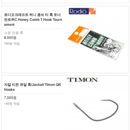
로디오크래프트 허니 콤브 티 훅 토너
먼트/RC Honey Comb T Hook Tourn
ament
스푼 전용 훅
8,000원
160원 적립
자칼 티몬 큐알 훅/Jackall Timon QR
Hooks
7,000원
140원 적립