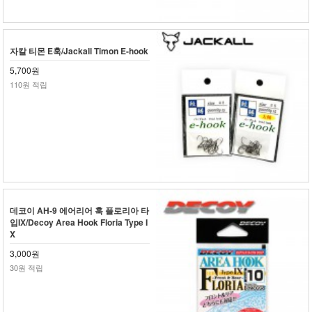
자칼 티몬 E훅/Jackall Timon E-hook
5,700원
110원 적립
데코이 AH-9 에어리어 훅 플로리아 타
입IX/Decoy Area Hook Floria Type I
X
3,000원
30원 적립