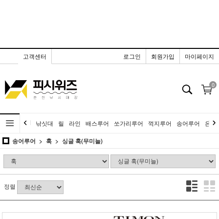
고객센터
로그인
회원가입
마이페이지
0
낚싯대
릴
라인
배스루어
쏘가리루어
꺽지루어
송어루어
은어
송어루어
훅
싱글 훅(무미늘)
정렬