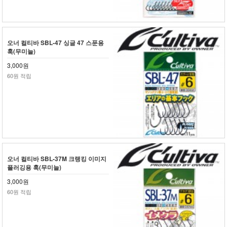
오너 컬티바 SBL-47 싱글 47 스푼용
훅(무미늘)
3,000원
60원 적립
오너 컬티바 SBL-37M 크랭킹 이미지
플러깅용 훅(무미늘)
3,000원
60원 적립