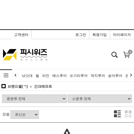
고객센터
로그인
회원가입
마이페이지
0
낚싯대
릴
라인
배스루어
쏘가리루어
꺽지루어
송어루어
은어
브랜드별[ㄱ]
간크래프트
정렬