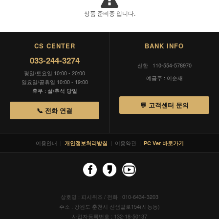
상품 준비중 입니다.
CS CENTER
BANK INFO
033-244-3274
신한 110-554-578970
평일/토요일 10:00 - 20:00
예금주 : 이순재
일요일/공휴일 10:00 - 19:00
휴무 : 설/추석 당일
💬 고객센터 문의
📞 전화 연결
이용안내
|
|
이용약관
|
개인정보처리방침
PC Ver 바로가기
상호명 : 피시위즈 / 전화 : 010-6434-3203
주소 : 강원도 춘천시 신샘밭로154(사농동)
사업자등록번호 : 132-18-50137