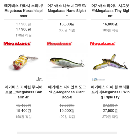
메가배스 카라시 스피너/
메가배스 나노 시그렛트/
메가배스 타이니 시그렛
Megabass Karashi spi
Megabass Nano Siglet
트/Megabass Tiny Sigl
nner
t
ett
17,900원
16,500원
16,800원
17,900원
360원 적립
160원 적립
170원 적립
메가배스 가바린 주니어
메가배스 자이언트 도그
메가배스 아이 윙 트리플
프로그/Megabass Gab
엑스/Megabass Giant
프라이/Megabass I Win
arin Jr.
Dog-X
g Triple Fry
15,400원
19,000원
27,500원
15,400원
19,000원
27,500원
150원 적립
190원 적립
270원 적립