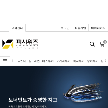
고객센터
로그인
회원가입
마이페이지
0
낚싯대
릴
라인
배스루어
쏘가리루어
꺽지루어
송어루어
은어