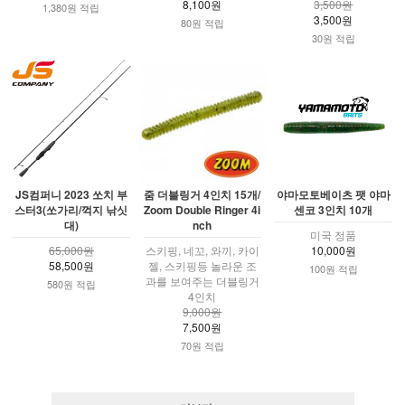
8,100원
3,500원
1,380원 적립
3,500원
80원 적립
30원 적립
JS컴퍼니 2023 쏘치 부
줌 더블링거 4인치 15개/
야마모토베이츠 팻 야마
스터3(쏘가리/꺽지 낚싯
Zoom Double Ringer 4i
센코 3인치 10개
대)
nch
미국 정품
65,000원
스키핑, 네꼬, 와끼, 카이
10,000원
58,500원
젤, 스키핑등 놀라운 조
100원 적립
과를 보여주는 더블링거
580원 적립
4인치
9,000원
7,500원
70원 적립