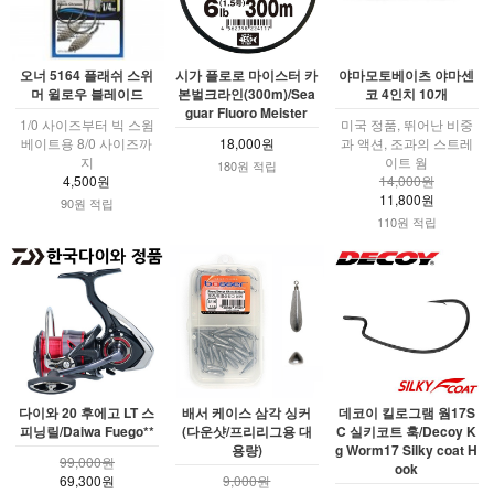
오너 5164 플래쉬 스위
시가 플로로 마이스터 카
야마모토베이츠 야마센
머 윌로우 블레이드
본벌크라인(300m)/Sea
코 4인치 10개
guar Fluoro Meister
1/0 사이즈부터 빅 스윔
미국 정품, 뛰어난 비중
베이트용 8/0 사이즈까
18,000원
과 액션, 조과의 스트레
지
이트 웜
180원 적립
4,500원
14,000원
11,800원
90원 적립
110원 적립
다이와 20 후에고 LT 스
배서 케이스 삼각 싱커
데코이 킬로그램 웜17S
피닝릴/Daiwa Fuego**
(다운샷/프리리그용 대
C 실키코트 훅/Decoy K
용량)
g Worm17 Silky coat H
99,000원
ook
69,300원
9,000원