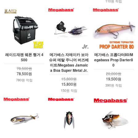
110원 적립
레이드재팬 웨폰 행거 4
메가배스 자메이카 보아
메가배스 프롭다터80/M
500
슈퍼 메탈 주니어 버즈베
egabass Prop Darter8
이트/Megabas Jamaic
0
78,500원
a Boa Super Metal Jr.
78,500원
20,000원
15,800원
19,500원
780원 적립
15,800원
390원 적립
150원 적립