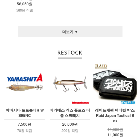
56,050원
560원 적립
더보기 ▼
야마시타 토토슷테R W
메가배스 엑스 플로즈 더
레이드재팬 택티컬 박스/
S95NC
블 스크래치
Raid Japan Tactical B
ox
7,500원
20,000원
11,000원
70원 적립
200원 적립
11,000원