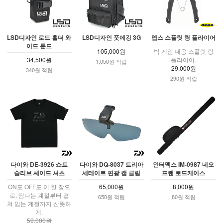
LSD디자인 로드 홀더 와
LSD디자인 풋에깅 3G
뎁스 스플릿 링 플라이어
이드 튠드
105,000원
빅 게임 대응 스플릿 링
34,500원
플라이어.
1,050원 적립
29,000원
340원 적립
290원 적립
다이와 DE-3926 쇼트
다이와 DQ-8037 트리아
인터맥스 IM-0987 네오
슬리브 셰이드 셔츠
세테이트 편광 캡 클립
프랜 로드케이스
ON도 OFF도 이 한 장으
65,000원
8,000원
로. 땀나는 계절부터 겹
650원 적립
80원 적립
쳐 입는 계절까지 산뜻하
게.
59,000원