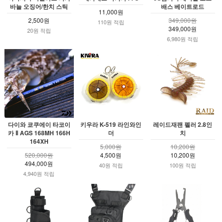
바늘 오징어/한치 스틱
배스 베이트로드
11,000원
2,500원
349,000원
110원 적립
349,000원
20원 적립
6,980원 적립
다이와 쿄쿠에이 타코이
키우라 K-519 라인와인
레이드재팬 펠러 2.8인
카 Ⅱ AGS 168MH 166H
더
치
164XH
5,000원
10,200원
520,000원
4,500원
10,200원
494,000원
40원 적립
100원 적립
4,940원 적립