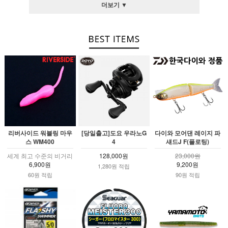
더보기 ▼
리버사이드 워블링 마우
[당일출고]도요 우라노G
다이와 모어댄 레이지 파
스 WM400
4
섀드J F(플로팅)
세계 최고 수준의 비거리
128,000원
23,000원
6,900원
9,200원
1,280원 적립
60원 적립
90원 적립