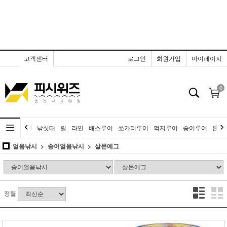
고객센터
로그인
회원가입
마이페이지
0
낚싯대
릴
라인
배스루어
쏘가리루어
꺽지루어
송어루어
은어
얼음낚시
송어얼음낚시
살몬에그
정렬