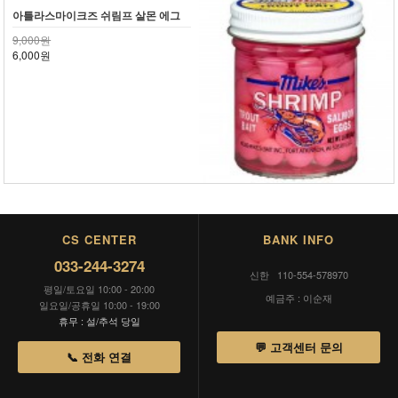
아틀라스마이크즈 쉬림프 살몬 에그
9,000원
6,000원
CS CENTER
BANK INFO
033-244-3274
신한 110-554-578970
평일/토요일 10:00 - 20:00
예금주 : 이순재
일요일/공휴일 10:00 - 19:00
휴무 : 설/추석 당일
💬 고객센터 문의
📞 전화 연결