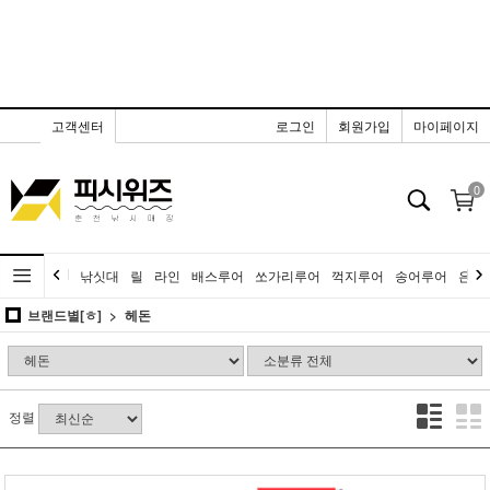
고객센터
로그인
회원가입
마이페이지
0
낚싯대
릴
라인
배스루어
쏘가리루어
꺽지루어
송어루어
은어
브랜드별[ㅎ]
헤돈
정렬