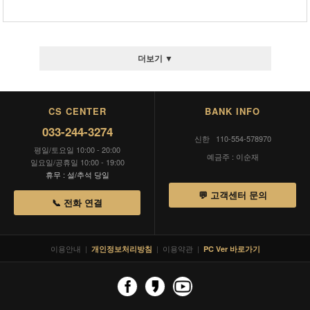
더보기 ▼
CS CENTER
BANK INFO
033-244-3274
신한 110-554-578970
평일/토요일 10:00 - 20:00
예금주 : 이순재
일요일/공휴일 10:00 - 19:00
휴무 : 설/추석 당일
💬 고객센터 문의
📞 전화 연결
이용안내
|
|
이용약관
|
개인정보처리방침
PC Ver 바로가기