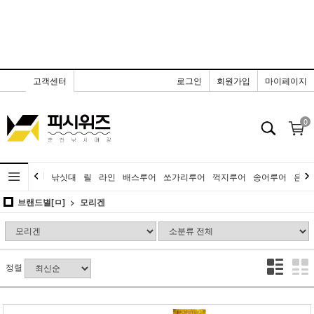
고객센터
로그인
회원가입
마이페이지
0
낚싯대
릴
라인
배스루어
쏘가리루어
꺽지루어
송어루어
은어
브랜드별[ㅁ]
모리겐
정렬