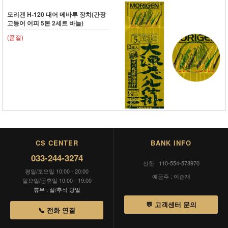
모리겐 H-120 대어 메바루 장치(간장
고등어 어피 5본 2세트 바늘)
(품절)
CS CENTER
BANK INFO
033-244-3274
신한 110-554-578970
평일/토요일 10:00 - 20:00
예금주 : 이순재
일요일/공휴일 10:00 - 19:00
휴무 : 설/추석 당일
💬 고객센터 문의
📞 전화 연결