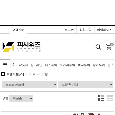
고객센터
로그인
회원가입
마이페이지
0
낚싯대
릴
라인
배스루어
쏘가리루어
꺽지루어
송어루어
은어
브랜드별[ㅅ]
스트라이크킹
정렬