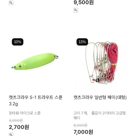
9,500원
10%
13%
캣츠크라우 S-1 트라우트 스푼
캣츠크라우 일반형 꿰미(대형)
3.2g
장타용 마이크로 스푼
고리 7개， 줄길이 2미터의 고급형
꿰미
3,000원
8,000원
2,700원
7,000원