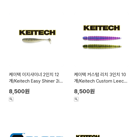
케이텍 이지샤이너 2인치 12
케이텍 커스텀 리치 3인치 10
개/Keitech Easy Shiner 2in
개/Keitech Custom Leech
ch
3inch
8,500원
8,500원