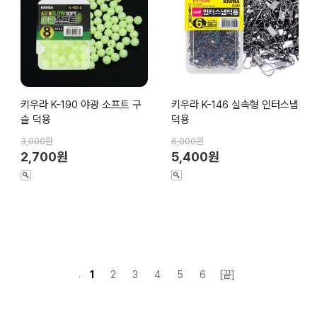
키우라 K-190 야광 소프트 구
키우라 K-146 실속형 인터스냅
슬 덕용
덕용
3,000원
6,000원
2,700원
5,400원
1
2
3
4
5
6
[끝]
.