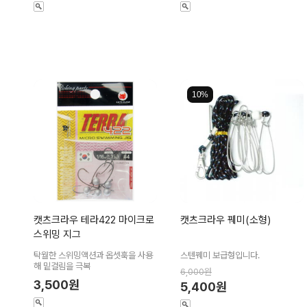
10%
캣츠크라우 테라422 마이크로
캣츠크라우 꿰미(소형)
스위밍 지그
탁월한 스위밍액션과 옵셋훅을 사용
스텐꿰미 보급형입니다.
해 밑걸림을 극복
6,000원
3,500원
5,400원