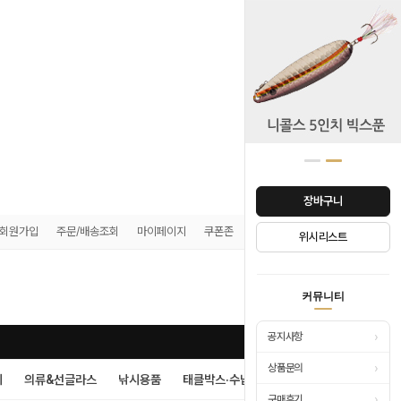
장바구니
회원가입
주문/배송조회
마이페이지
쿠폰존
매장안내
위시리스트
0
커뮤니티
›
공지사항
›
상품문의
시
의류&선글라스
낚시용품
태클박스·수납
›
구매후기