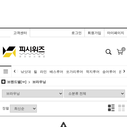
고객센터
로그인
회원가입
마이페이지
0
낚싯대
릴
라인
배스루어
쏘가리루어
꺽지루어
송어루어
은어
브랜드별[ㅂ]
브라우닝
정렬