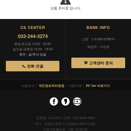
상품 준비중 입니다.
CS CENTER
BANK INFO
033-244-3274
신한 110-554-578970
평일/토요일 10:00 - 20:00
예금주 : 이순재
일요일/공휴일 10:00 - 19:00
휴무 : 설/추석 당일
💬 고객센터 문의
📞 전화 연결
이용안내
|
|
이용약관
|
개인정보처리방침
PC Ver 바로가기
상호명 : 피시위즈 / 전화 : 010-6434-3203
주소 : 강원도 춘천시 신샘밭로154(사농동)
사업자등록번호 : 132-18-50137