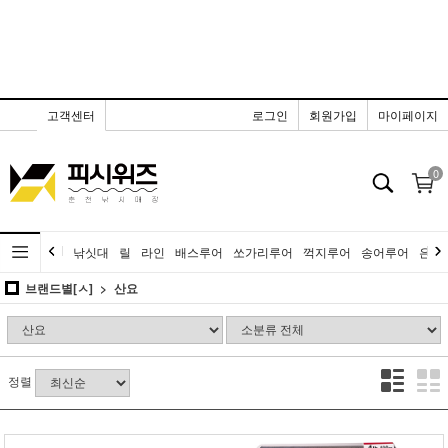
고객센터
로그인
회원가입
마이페이지
0
낚싯대
릴
라인
배스루어
쏘가리루어
꺽지루어
송어루어
은어
브랜드별[ㅅ]
산요
정렬