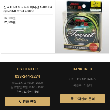
산요 GT-R 트라우트 에디션 150m/Sa
nyo GT-R Trout edition
16,000원
12,800원
CS CENTER
BANK INFO
033-244-3274
신한 110-554-578970
평일/토요일 10:00 - 20:00
예금주 : 이순재
일요일/공휴일 10:00 - 19:00
휴무 : 설/추석 당일
💬 고객센터 문의
📞 전화 연결