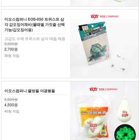
이오스컴퍼니 EOS-050 트위스트 삼
각 갑오징어채비(물때별 가짓줄 선택
가능/갑오징어용)
고감도 수제 트위스트 삼각 매듭 채용
3,000원
2,700원
30원 적립
이오스컴퍼니 물방울 야광봉돌
5,000원
4,500원
40원 적립