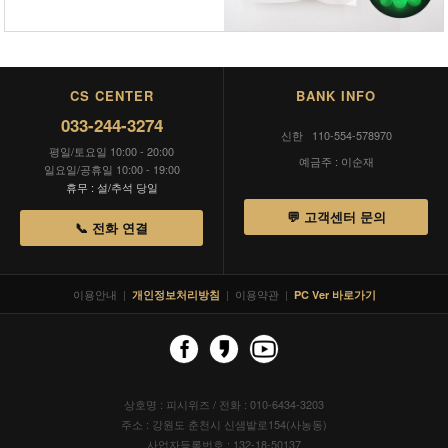
CS CENTER
BANK INFO
033-244-3274
신한 110-554-578970
평일/토요일 10:00 - 20:00
예금주 : 이순재
일요일/공휴일 10:00 - 19:00
휴무 : 설/추석 당일
💬 고객센터 문의
📞 전화 연결
이용안내
|
|
이용약관
|
개인정보처리방침
PC Ver 바로가기
상호명 : 피시위즈 / 전화 : 010-6434-3203
주소 : 강원도 춘천시 신샘밭로154(사농동)
사업자등록번호 : 132-18-50137