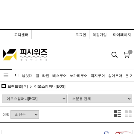
고객센터
로그인
회원가입
마이페이지
0
낚싯대
릴
라인
배스루어
쏘가리루어
꺽지루어
송어루어
은어
브랜드별[ㅇ]
이오스컴퍼니[EOS]
정렬