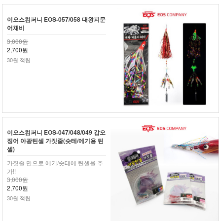
이오스컴퍼니 EOS-057/058 대왕피문
어채비
3,000원
2,700원
30원 적립
이오스컴퍼니 EOS-047/048/049 갑오
징어 야광틴셀 가짓줄(슷테/에기용 틴
셀)
가짓줄 만으로 에기/슷테에 틴셀을 추
가!!
3,000원
2,700원
30원 적립