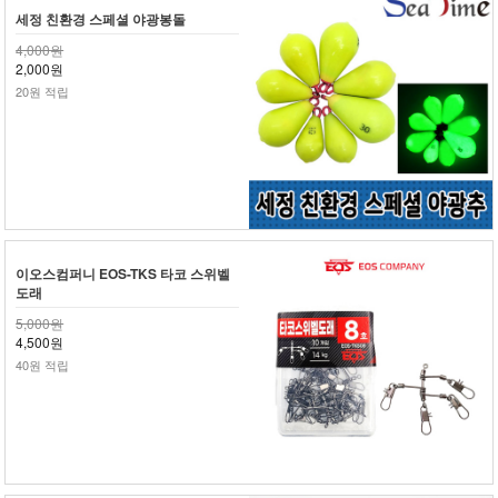
세정 친환경 스페셜 야광봉돌
4,000원
2,000원
20원 적립
이오스컴퍼니 EOS-TKS 타코 스위벨
도래
5,000원
4,500원
40원 적립