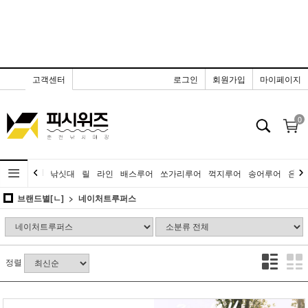
고객센터
로그인
회원가입
마이페이지
0
낚싯대
릴
라인
배스루어
쏘가리루어
꺽지루어
송어루어
은어
브랜드별[ㄴ]
네이처트루퍼스
정렬