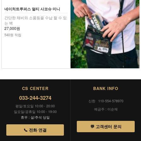
네이처트루퍼스 멀티 사코슈 미니
간단한 채비와 소품등을 수납 할 수 있
는 백
27,000원
540원 적립
CS CENTER
BANK INFO
033-244-3274
신한 110-554-578970
평일/토요일 10:00 - 20:00
예금주 : 이순재
일요일/공휴일 10:00 - 19:00
휴무 : 설/추석 당일
💬 고객센터 문의
📞 전화 연결